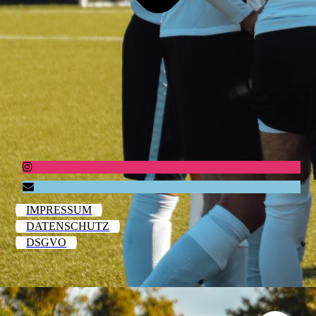
IMPRESSUM
DATENSCHUTZ
DSGVO